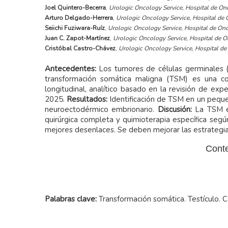
Joel Quintero-Becerra
,
Urologic Oncology Service, Hospital de Onc
Arturo Delgado-Herrera
,
Urologic Oncology Service, Hospital de O
Seiichi Fuziwara-Ruíz
,
Urologic Oncology Service, Hospital de Onco
Juan C. Zapot-Martínez
,
Urologic Oncology Service, Hospital de On
Cristóbal Castro-Chávez
,
Urologic Oncology Service, Hospital de 
Antecedentes:
Los tumores de células germinales (
transformación somática maligna (TSM) es una co
longitudinal, analítico basado en la revisión de 
2025.
Resultados:
Identificación de TSM en un pequeñ
neuroectodérmico embrionario.
Discusión:
La TSM e
quirúrgica completa y quimioterapia específica segú
mejores desenlaces. Se deben mejorar las estrategia
Conte
Palabras clave:
Transformación somática. Testículo. C