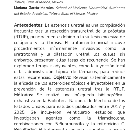
Toluca, State of Mexico, Mexico
Mariana García-Morales
,
School of Medicine, Universidad Autónoma
del Estado de México, Toluca, State of Mexico, Mexico
Antecedentes:
La estenosis uretral es una complicación
frecuente tras la resección transuretral de la próstata
(RTUP), principalmente debido a la síntesis excesiva de
colágeno y la fibrosis. El tratamiento inicial incluye
procedimientos mínimamente invasivos como la
uretrotomía y la dilatación uretral, los cuales, sin
embargo, presentan altas tasas de recurrencia. Se han
explorado terapias adyuvantes, como la inyección local
o la administración tópica de fármacos, para reducir
estas recurrencias.
Objetivo:
Revisar sistemáticamente
la eficacia de los esteroides tópicos e inyectables en la
prevención de la estenosis uretral tras la RTUP.
Métodos:
Se realizó una búsqueda bibliográfica
exhaustiva en la Biblioteca Nacional de Medicina de los
Estados Unidos para estudios publicados entre 2017 y
2025. Se incluyeron veinticuatro estudios que
investigaban agentes como la triamcinolona,
combinaciones con 5-fluorouracilo y la mitomicina C.
Resultados:
El tratamiento con estos agentes se asoció